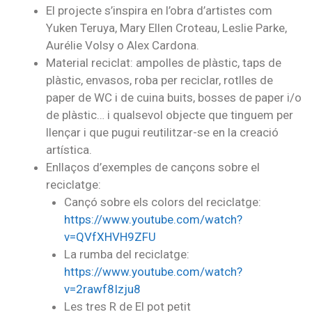
El projecte s’inspira en l’obra d’artistes com
Yuken Teruya, Mary Ellen Croteau, Leslie Parke,
Aurélie Volsy o Alex Cardona.
Material reciclat: ampolles de plàstic, taps de
plàstic, envasos, roba per reciclar, rotlles de
paper de WC i de cuina buits, bosses de paper i/o
de plàstic… i qualsevol objecte que tinguem per
llençar i que pugui reutilitzar-se en la creació
artística.
Enllaços d’exemples de cançons sobre el
reciclatge:
Cançó sobre els colors del reciclatge:
https://www.youtube.com/watch
?
v=QVfXHVH9ZFU
La rumba del reciclatge:
https://www.youtube.com/watch?
v=2rawf8Izju8
Les tres R de El pot petit