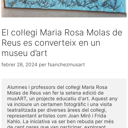
El col·legi Maria Rosa Molas de
Reus es converteix en un
museu d’art
febrer 28, 2024
per
fsanchezmusart
Alumnes i professors del col·legi Maria Rosa 
Molas de Reus van fer la setena edició de 
musART, un projecte educatiu d'art. Aquest any 
va incloure un certamen fotogràfic i una visita 
teatralitzada per diverses àrees del col·legi, 
representant artistes com Joan Miró i Frida 
Kahlo. La iniciativa va ser ben rebuda per més 
de cent pares que van participar, explorant 