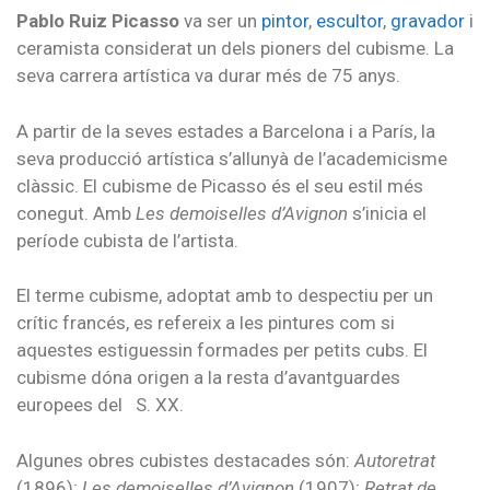
Pablo Ruiz Picasso
va ser un
pintor
,
escultor
,
gravador
i
ceramista considerat un dels pioners del cubisme. La
seva carrera artística va durar més de 75 anys.
A partir de la seves estades a Barcelona i a París, la
seva producció artística s’allunyà de l’academicisme
clàssic. El cubisme de Picasso és el seu estil més
conegut. Amb
Les demoiselles d’Avignon
s’inicia el
període cubista de l’artista.
El terme cubisme, adoptat amb to despectiu per un
crític francés, es refereix a les pintures com si
aquestes estiguessin formades per petits cubs. El
cubisme dóna origen a la resta d’avantguardes
europees del S. XX.
Algunes obres cubistes destacades són:
Autoretrat
(1896);
Les demoiselles d’Avignon
(1907);
Retrat de