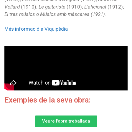
Vollard
(1910);
Le guitariste
(1910);
L’aficionat
(1912);
El tres músics o Músics amb màscares (1921).
Més informació a Viquipèdia
Exemples de la seva obra:
Veure l'obra treballada