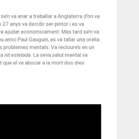
se’n va anar a treballar a Anglaterra d’on va
27 anys va decidir ser pintor i es va
l va ajudar econòmicament. Més tard se’n va
u amic Paul Gauguin, es va tallar una orella.
us problemes mentals. Va recloure’s en un
a nit estelada
. La seva salut mental va
t que el va abocar a la mort dos dies