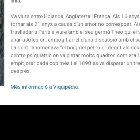
línia.
Va viure entre Holanda, Anglaterra i França. Als 16 anys 
tornar als 21 anys a causa d’un amor no correspost. Als 
traslladar a París a viure amb el seu germà Theo qui e
anar a Arles on, embogit arrel d’una discussió amb el se
La gent l’anomenava “el boig del pèl roig” degut als se
centre psiquiàtric on va pintar molts quadres com ara
L
empitjorar cada cop més i el 1890 es va disparar un tre
després.
Més informació a Viquipèdia.